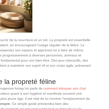
urnir de la nourriture et un toit. La propreté est essentielle
tient, en encourageant l’usage régulier de la litière. Le
 respectez son espace et apprenez-lui à faire de même.
le progressivement à diverses personnes, animaux et
 fondamental pour son bien-être. Des jeux interactifs, des
dent à maintenir son esprit vif et son corps agile, prévenant
.
la propreté féline
 majeures lorsqu’on parle de
comment éduquer son chat
inutieux quant à son hygiène et manifeste souvent une
lus jeune âge, il est vital de lui montrer l’emplacement de
propre
. Ce simple geste préviendra bien des
 propreté qui peuvent surgir tout au long de sa vie.