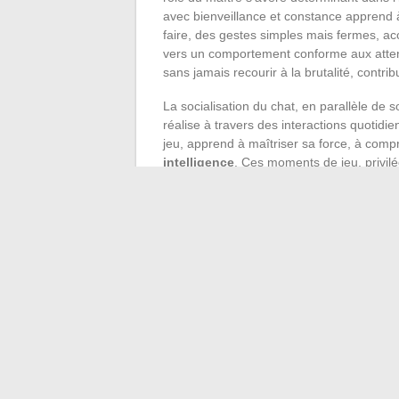
avec bienveillance et constance apprend à
faire, des gestes simples mais fermes, ac
vers un comportement conforme aux atte
sans jamais recourir à la brutalité, contr
La socialisation du chat, en parallèle de
réalise à travers des interactions quotidi
jeu, apprend à maîtriser sa force, à comp
intelligence
. Ces moments de jeu, privilég
favorisent l’adaptation du chat à diverses
L’
intervention du vétérinaire
se révèle a
socialisation. Un suivi régulier chez ce p
un prérequis pour une sociabilisation réuss
personnalisés pour gérer des comportem
La
propreté de la litière
reste un aspect i
veille à maintenir cet espace dans un éta
naturellement. Cela participe à prévenir 
environnement sain pour tous les occupan