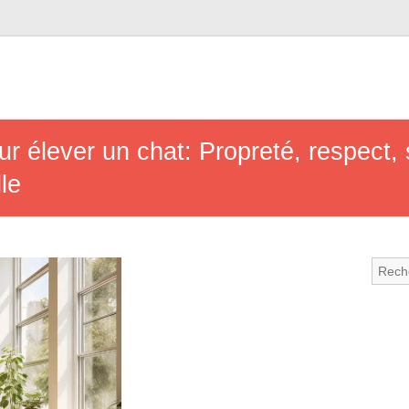
r élever un chat: Propreté, respect, s
lle