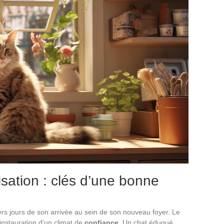
isation : clés d’une bonne
rs jours de son arrivée au sein de son nouveau foyer. Le
instauration d’un climat de
confiance
. Un chat éduqué