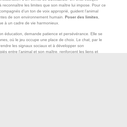
 reconnaître les limites que son maître lui impose. Pour ce
compagnés d’un ton de voix approprié, guident l’animal
ntes de son environnement humain.
Poser des limites
,
ibue à un cadre de vie harmonieux.
 son éducation, demande patience et persévérance. Elle se
ennes, où le jeu occupe une place de choix. Le chat, par le
rendre les signaux sociaux et à développer son
iés entre l’animal et son maître, renforcent les liens et
 situations et nouveaux venus.
ussi capitale dans le processus d’éducation et de
rofessionnel permet de s’assurer de la bonne santé du chat,
ie. Le vétérinaire peut aussi offrir des conseils
ents spécifiques ou des problèmes de comportement.
ncontournable de l’éducation du chat. Un maître attentif
t impeccable, encourageant ainsi l’animal à y retourner
les comportements indésirables et à assurer un
ts du domicile.