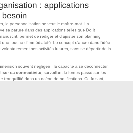
anisation : applications
 besoin
s, la personnalisation se veut le maître-mot. La
ve sa parure dans des applications telles que Do It
r manuscrit, permet de rédiger et d’ajuster son planning
t une touche d’immédiateté. Le concept s’ancre dans l’idée
it volontairement ses activités futures, sans se départir de la
mension souvent négligée : la capacité à se déconnecter.
iser sa connectivité
, surveillant le temps passé sur les
e tranquillité dans un océan de notifications. Ce faisant,
umérique et vie réelle, en accordant à l’utilisateur le contrôle
s digital.
nt pas en reste. Citymapper se dresse en guide
et organiser ses déplacements dans le dédale des grandes
ent un planificateur de trajets, elle se transforme en
De son côté, Hopper joue le rôle de conseiller aérien,
er des billets d’avion
, une fonctionnalité précieuse pour