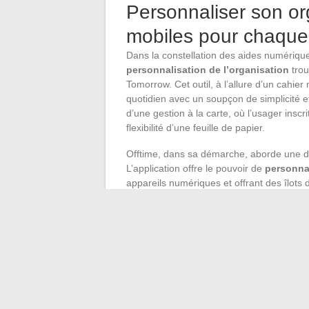
Personnaliser son org
mobiles pour chaque
Dans la constellation des aides numérique
personnalisation de l’organisation
trou
Tomorrow. Cet outil, à l’allure d’un cahie
quotidien avec un soupçon de simplicité e
d’une gestion à la carte, où l’usager inscr
flexibilité d’une feuille de papier.
Offtime, dans sa démarche, aborde une di
L’application offre le pouvoir de
personnal
appareils numériques et offrant des îlots d
elle vise à rétablir un équilibre entre vie n
nécessaire pour définir des plages de repo
La mobilité urbaine et les voyages ne so
incontournable pour qui veut se repérer 
métropoles. L’application n’est pas seulem
interface de commande pour taxis et VTC. 
prédisant le moment parfait pour achet