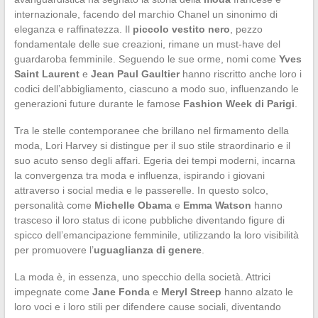
internazionale, facendo del marchio Chanel un sinonimo di
eleganza e raffinatezza. Il
piccolo vestito nero
, pezzo
fondamentale delle sue creazioni, rimane un must-have del
guardaroba femminile. Seguendo le sue orme, nomi come
Yves
Saint Laurent
e
Jean Paul Gaultier
hanno riscritto anche loro i
codici dell’abbigliamento, ciascuno a modo suo, influenzando le
generazioni future durante le famose
Fashion Week di Parigi
.
Tra le stelle contemporanee che brillano nel firmamento della
moda, Lori Harvey si distingue per il suo stile straordinario e il
suo acuto senso degli affari. Egeria dei tempi moderni, incarna
la convergenza tra moda e influenza, ispirando i giovani
attraverso i social media e le passerelle. In questo solco,
personalità come
Michelle Obama
e
Emma Watson
hanno
trasceso il loro status di icone pubbliche diventando figure di
spicco dell’emancipazione femminile, utilizzando la loro visibilità
per promuovere l’
uguaglianza di genere
.
La moda è, in essenza, uno specchio della società. Attrici
impegnate come
Jane Fonda
e
Meryl Streep
hanno alzato le
loro voci e i loro stili per difendere cause sociali, diventando