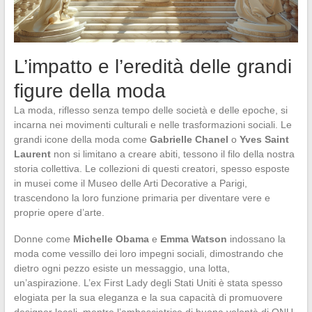
L’impatto e l’eredità delle grandi
figure della moda
La moda, riflesso senza tempo delle società e delle epoche, si
incarna nei movimenti culturali e nelle trasformazioni sociali. Le
grandi icone della moda come
Gabrielle Chanel
o
Yves Saint
Laurent
non si limitano a creare abiti, tessono il filo della nostra
storia collettiva. Le collezioni di questi creatori, spesso esposte
in musei come il Museo delle Arti Decorative a Parigi,
trascendono la loro funzione primaria per diventare vere e
proprie opere d’arte.
Donne come
Michelle Obama
e
Emma Watson
indossano la
moda come vessillo dei loro impegni sociali, dimostrando che
dietro ogni pezzo esiste un messaggio, una lotta,
un’aspirazione. L’ex First Lady degli Stati Uniti è stata spesso
elogiata per la sua eleganza e la sua capacità di promuovere
designer locali, mentre l’ambasciatrice di buona volontà di ONU