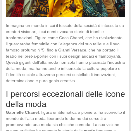
Immagina un mondo in cui il tessuto della società è intessuto da
creatori visionari, i cui nomi evocano storie di trionfi e
trasformazioni. Figure come Coco Chanel, che ha rivoluzionato
il guardaroba femminile con l’eleganza del suo tailleur e il suo
famoso profumo N°5, fino a Gianni Versace, che ha portato il
teatro nel prêt-à-porter con i suoi design audaci e flamboyanti.
Questi giganti dell’alta moda non solo hanno plasmato l’industria
della moda, ma hanno anche influenzato la cultura popolare e
l’identità sociale attraverso percorsi costellati di innovazioni,
determinazione e puro genio creativo.
I percorsi eccezionali delle icone
della moda
Gabrielle Chanel
, figura emblematica e pioniera, ha sconvolto il
mondo dell’alta moda liberando le donne dai corsetti e
promuovendo una moda sia chic che comoda. La sua visione
avanguardistica ha segnato la storia della
moda
francese e