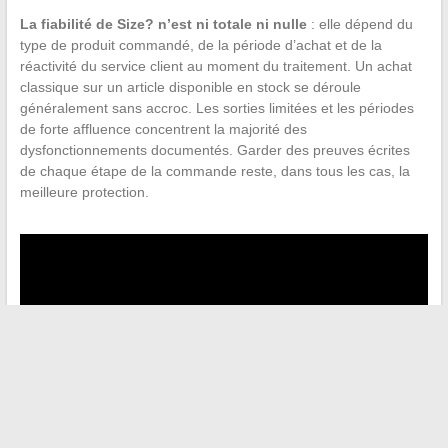
La fiabilité de Size? n’est ni totale ni nulle
: elle dépend du
type de produit commandé, de la période d’achat et de la
réactivité du service client au moment du traitement. Un achat
classique sur un article disponible en stock se déroule
généralement sans accroc. Les sorties limitées et les périodes
de forte affluence concentrent la majorité des
dysfonctionnements documentés. Garder des preuves écrites
de chaque étape de la commande reste, dans tous les cas, la
meilleure protection.