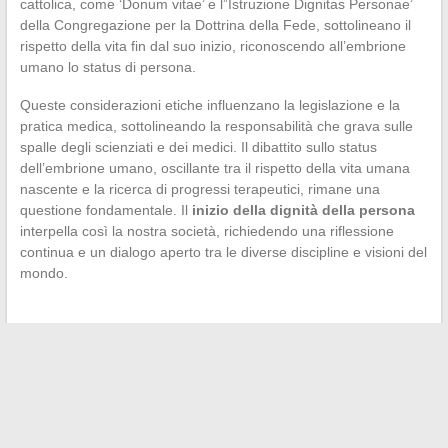
cattolica, come ‘Donum vitae’ e l”Istruzione Dignitas Personae’
della Congregazione per la Dottrina della Fede, sottolineano il
rispetto della vita fin dal suo inizio, riconoscendo all’embrione
umano lo status di persona.
Queste considerazioni etiche influenzano la legislazione e la
pratica medica, sottolineando la responsabilità che grava sulle
spalle degli scienziati e dei medici. Il dibattito sullo status
dell’embrione umano, oscillante tra il rispetto della vita umana
nascente e la ricerca di progressi terapeutici, rimane una
questione fondamentale. Il
inizio della dignità della persona
interpella così la nostra società, richiedendo una riflessione
continua e un dialogo aperto tra le diverse discipline e visioni del
mondo.
←
Consigli pratici per allevare un gatto: Pulizia, rispetto,
socializzazione e stimolazione intellettuale
Prendersi cura del tuo animale domestico: gli interventi
veterinari essenziali per la sua salute
→