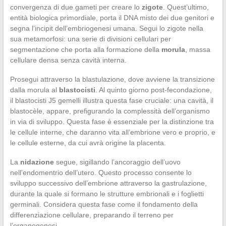
convergenza di due gameti per creare lo
zigote
. Quest’ultimo,
entità biologica primordiale, porta il DNA misto dei due genitori e
segna l’incipit dell’embriogenesi umana. Segui lo zigote nella
sua metamorfosi: una serie di divisioni cellulari per
segmentazione che porta alla formazione della
morula
, massa
cellulare densa senza cavità interna.
Prosegui attraverso la blastulazione, dove avviene la transizione
dalla morula al
blastocisti
. Al quinto giorno post-fecondazione,
il blastocisti J5 gemelli illustra questa fase cruciale: una cavità, il
blastocèle, appare, prefigurando la complessità dell’organismo
in via di sviluppo. Questa fase è essenziale per la distinzione tra
le cellule interne, che daranno vita all’embrione vero e proprio, e
le cellule esterne, da cui avrà origine la placenta.
La
nidazione
segue, sigillando l’ancoraggio dell’uovo
nell’endomentrio dell’utero. Questo processo consente lo
sviluppo successivo dell’embrione attraverso la gastrulazione,
durante la quale si formano le strutture embrionali e i foglietti
germinali. Considera questa fase come il fondamento della
differenziazione cellulare, preparando il terreno per
l’organogenesi.